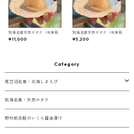
別海名産天然ホタテ（冷凍貝
別海名産天然ホタテ（冷凍貝
柱・Lサイズ･1kg）
柱・Mサイズ・500g）
¥11,000
¥5,200
Category
尾岱沼名産・北海しまえび
最高の食感！夏の北海しまえび
別海名産・天然ホタテ
子持ちが嬉しい！秋の北海しまえび
野付前浜鮭のいくら醤油漬け