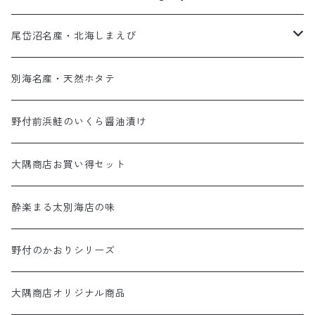
尾岱沼名産・北海しまえび
最高の食感！夏の北海しまえび
別海名産・天然ホタテ
子持ちが嬉しい！秋の北海しまえび
野付前浜鮭のいくら醤油漬け
大隅商店お買い得セット
酔楽まる太別海店の味
野付のかおりシリーズ
大隅商店オリジナル商品