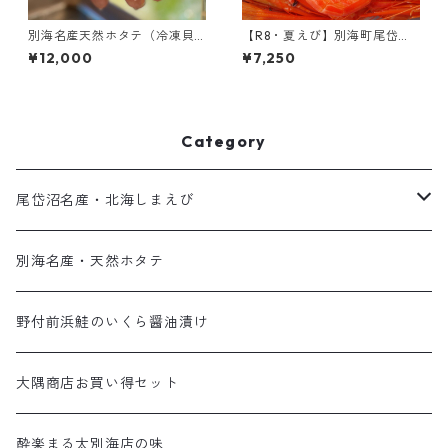
別海名産天然ホタテ（冷凍貝
【R8・夏えび】別海町尾岱沼
柱・2Lサイズ･1kg）
名産｜北海しまえび（大サイ
¥12,000
¥7,250
ズ・500g）
Category
尾岱沼名産・北海しまえび
最高の食感！夏の北海しまえび
別海名産・天然ホタテ
子持ちが嬉しい！秋の北海しまえび
野付前浜鮭のいくら醤油漬け
大隅商店お買い得セット
酔楽まる太別海店の味