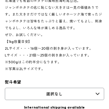
北海道でも有数のホタテの産地別海町尾岱沼。
ジャンボホタテの名に恥じない大きさは一見の価値ありで
す。また大きさだけではなく厳しいオホーツク海で育ったジ
ャンボホタテは旨味をたっぷりと蓄え、焼いてもよし、刺身
でもよし、いろんな味が楽しめる逸品です。
ぜひ、お試しください。
【1kg容量目安】
2Lサイズ・・・16個〜20個の剥き身が入っています。
Lサイズ ・・・21個〜25個の剥き身が入っています。
※500gはこの約半分になります。
※写真は2Lサイズです。
熨斗希望
選択なし
International shipping available