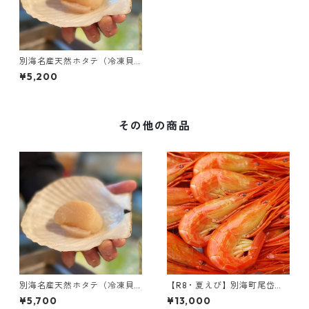
別海名産天然ホタテ（冷凍貝
柱・Mサイズ・500g）
¥5,200
その他の商品
別海名産天然ホタテ（冷凍貝
【R8・夏えび】別海町尾岱沼
柱・Lサイズ･500g）
名産｜北海しまえび（中サイ
¥5,700
¥13,000
ズ・1kg）