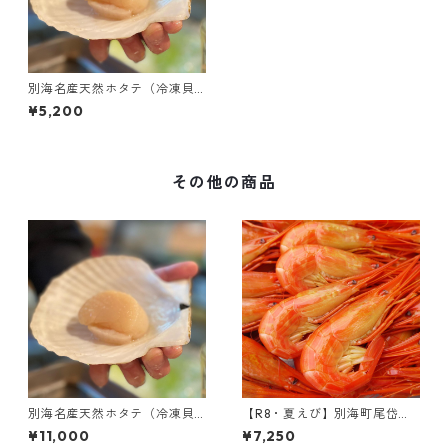
別海名産天然ホタテ（冷凍貝
柱・Mサイズ・500g）
¥5,200
その他の商品
別海名産天然ホタテ（冷凍貝
【R8・夏えび】別海町尾岱沼
柱・Lサイズ･1kg）
名産｜北海しまえび（大サイ
¥11,000
¥7,250
ズ・500g）