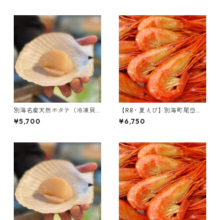
別海名産天然ホタテ（冷凍貝
【R8・夏えび】別海町尾岱沼
柱・Lサイズ･500g）
名産｜北海しまえび（中サイ
¥5,700
¥6,750
ズ・500g）