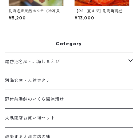
別海名産天然ホタテ（冷凍貝
【R8・夏えび】別海町尾岱沼
柱・Mサイズ・500g）
名産｜北海しまえび（中サイ
¥5,200
¥13,000
ズ・1kg）
Category
尾岱沼名産・北海しまえび
最高の食感！夏の北海しまえび
別海名産・天然ホタテ
子持ちが嬉しい！秋の北海しまえび
野付前浜鮭のいくら醤油漬け
大隅商店お買い得セット
酔楽まる太別海店の味