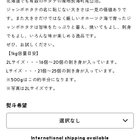
北海道でも有数のホタテの産地別海町尾岱沼。
ジャンボホタテの名に恥じない大きさは一見の価値ありで
す。また大きさだけではなく厳しいオホーツク海で育ったジ
ャンボホタテは旨味をたっぷりと蓄え、焼いてもよし、刺身
でもよし、いろんな味が楽しめる逸品です。
ぜひ、お試しください。
【1kg容量目安】
2Lサイズ・・・16個〜20個の剥き身が入っています。
Lサイズ ・・・21個〜25個の剥き身が入っています。
※500gはこの約半分になります。
※写真は2Lサイズです。
熨斗希望
選択なし
International shipping available