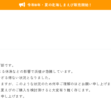
令和8年・夏の北海しまえび販売開始！
プ部です。
よる休漁などの影響で浜値が急騰しています。
せざる得ない状況となりました。
りますが、このような状況のため何卒ご理解のほどお願い申し上げま
は夏えびのご購入を検討頂けると大変有り難く存じます。
い申し上げます。