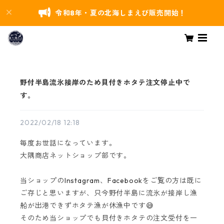
令和8年・夏の北海しまえび販売開始！
野付半島流氷接岸のため貝付きホタテ注文停止中で
す。
2022/02/18 12:18
毎度お世話になっています。
大隅商店ネットショップ部です。
当ショップのInstagram、Facebookをご覧の方は既に
ご存じと思いますが、只今野付半島に流氷が接岸し漁
船が出港できずホタテ漁が休漁中です😅
そのため当ショップでも貝付きホタテの注文受付を一